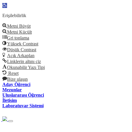
Open
toolbar
Erişilebilirlik
Metni Büyüt
Metni Küçült
Gri tonlama
Yüksek Contrast
Düşük Contrast
Açık Arkaplan
Linklerin altını çiz
Okunabilir Yazı Tipi
Reset
Bize ulaşın
Aday Öğrenci
Mezunlar
Uluslararası Öğrenci
İletişim
Laboratuvar Sistemi